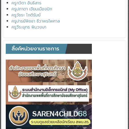
ครูกวิตา อินธิสาร
ครูปภาดา เจียมเมืองปัก
ครูวัชระ โกติรัมย์
ครูปารย์พิชชา ชีวาพรไพศาล
ครูวีระยุทธ พิมวงษา
ลิ้งค์หน่วยงานราชการ