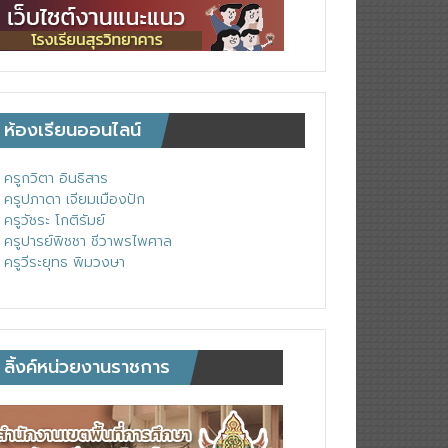
ห้องเรียนออนไลน์
ครูกวิตา อินธิสาร
ครูปภาดา เจียมเมืองปัก
ครูวัชระ โกติรัมย์
ครูปารย์พิชชา ชีวาพรไพศาล
ครูวีระยุทธ พิมวงษา
ลิ้งค์หน่วยงานราชการ