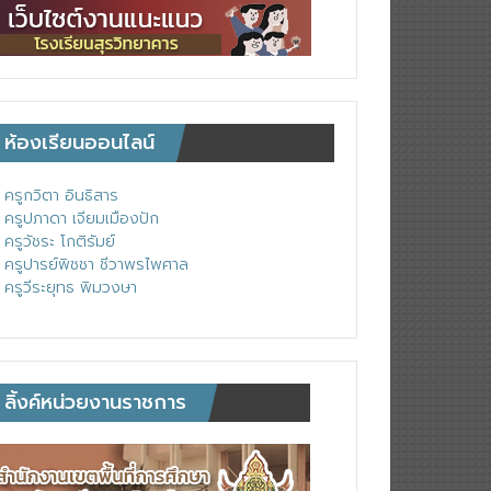
ห้องเรียนออนไลน์
ครูกวิตา อินธิสาร
ครูปภาดา เจียมเมืองปัก
ครูวัชระ โกติรัมย์
ครูปารย์พิชชา ชีวาพรไพศาล
ครูวีระยุทธ พิมวงษา
ลิ้งค์หน่วยงานราชการ