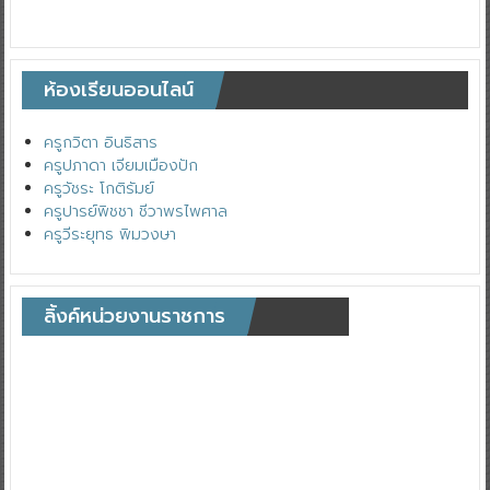
ห้องเรียนออนไลน์
ครูกวิตา อินธิสาร
ครูปภาดา เจียมเมืองปัก
ครูวัชระ โกติรัมย์
ครูปารย์พิชชา ชีวาพรไพศาล
ครูวีระยุทธ พิมวงษา
ลิ้งค์หน่วยงานราชการ