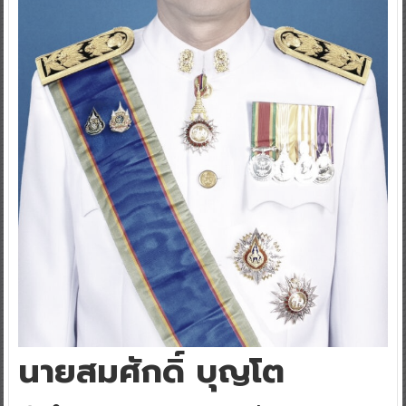
นายสมศักดิ์ บุญโต