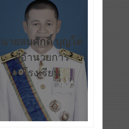
นายสมศักดิ์ บุญโต
ผู้อำนวยการ
โรงเรียน